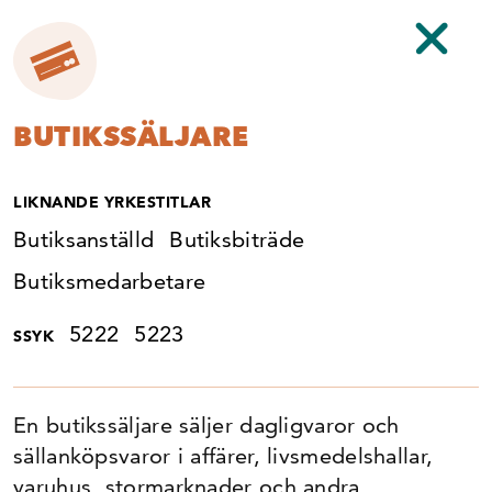
YRKESKARTAN
av
karriarihandeln.se
BUTIKS­SÄLJARE
Vad gillar du? Handeln kan ge dig en
LIKNANDE YRKESTITLAR
dynamisk karriär full av möjligheter.
Butiksanställd
Butiksbiträde
Tryck på respektive yrke för att läsa mer.
Butiksmedarbetare
Affärsutvecklare
5222
5223
SSYK
Butiks­ledare
En butikssäljare säljer dagligvaror och
sällanköpsvaror i affärer, livsmedelshallar,
Butiks­säljare
varuhus, stormarknader och andra