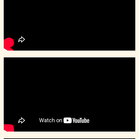
Kommunikatör
Kundtjänst­medarbetare
Lager­arbetare
Logistiker
Marknads­assistent
Marknadsförare
Onlinemarknadsförare