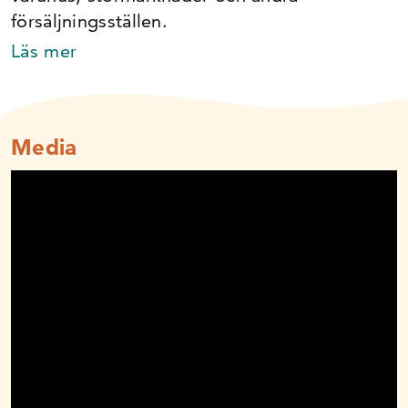
försäljningsställen.
Dataanalytiker
Läs mer
E-Commerce Manager
Media
Ekonom
Företags­säljare
HR-specialist
Inköpare
Inköpsassistent