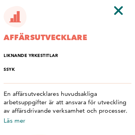
YRKESKARTAN
av
karriarihandeln.se
AFFÄRSUTVECKLARE
Vad gillar du? Handeln kan ge dig en
LIKNANDE YRKESTITLAR
dynamisk karriär full av möjligheter.
SSYK
Tryck på respektive yrke för att läsa mer.
Affärsutvecklare
En affärsutvecklares huvudsakliga
arbetsuppgifter är att ansvara för utveckling
Butiks­ledare
av affärsdrivande verksamhet och processer.
Läs mer
Butiks­säljare