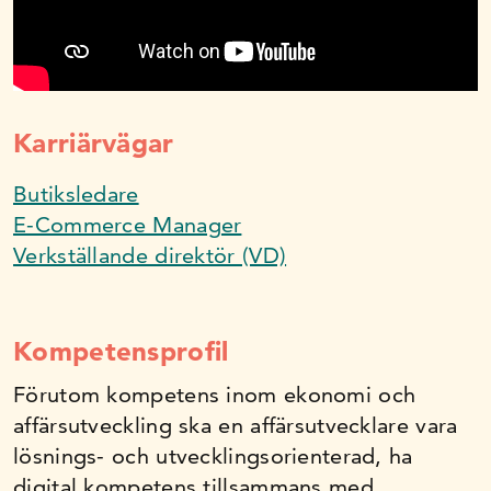
Kommunikatör
Kundtjänst­medarbetare
Karriärvägar
Lager­arbetare
Butiks­ledare
E-Commerce Manager
Verkställande direktör (VD)
Logistiker
Marknads­assistent
Kompetensprofil
Förutom kompetens inom ekonomi och
Marknadsförare
affärsutveckling ska en affärsutvecklare vara
lösnings- och utvecklingsorienterad, ha
Onlinemarknadsförare
digital kompetens tillsammans med