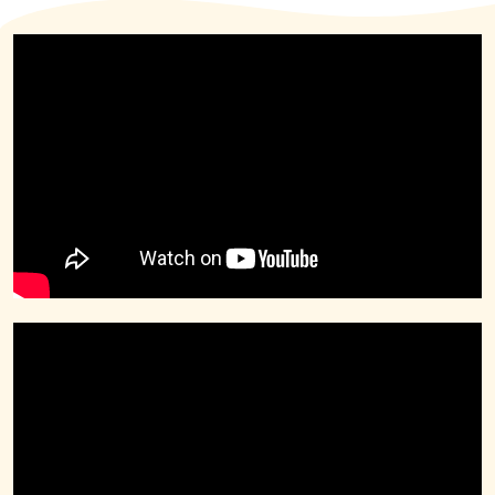
Dataanalytiker
E-Commerce Manager
Ekonom
Företags­säljare
HR-specialist
Inköpare
Inköpsassistent