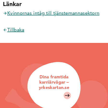
Länkar
Kvinnornas intåg till tjänstemannasektorn
Tillbaka
Dina framtida
karriärvägar –
yrkeskartan.se