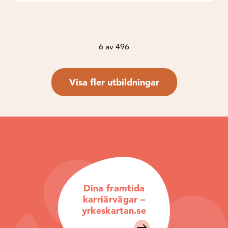
6
av
496
Visa fler utbildningar
Dina framtida
karriärvägar –
yrkeskartan.se