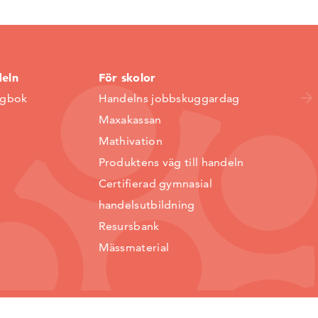
deln
För skolor
ggbok
Handelns jobbskuggardag
Maxakassan
Mathivation
Produktens väg till handeln
Certifierad gymnasial
handelsutbildning
Resursbank
Mässmaterial