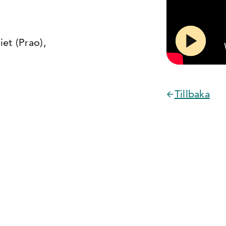
et (Prao),
Tillbaka