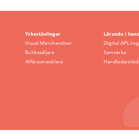
Yrkestävlingar
Lärande i han
Visual Merchandiser
Digital APL-lo
Butikssäljare
Samverka
Affärsutvecklare
Handledarstöd