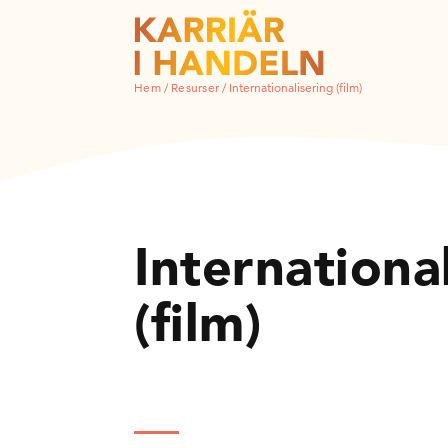
Hem
/
Resurser
/
Internationalisering (film)
Internationa
(film)