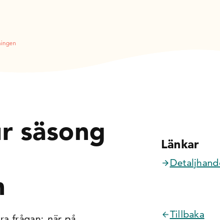
ningen
r säsong
Länkar
Detaljhande
n
Tillbaka
ara frågan:
när på