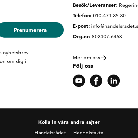
Besök/Leveranser:
Regerin
Telefon:
010-471 85 80
E-post:
info@handelsradet.
Org.nr:
802407-6468
s nyhetsbrev
Mer om oss
ion om dig i
Följ oss
Kolla in våra andra sajter
Handelsrådet
Handelsfakta