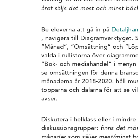
året säljs det mest och minst böc
Be eleverna att gå in på
Detaljhan
, navigera till Diagramverktyget. Se
”Månad”, ”Omsättning” och ”Löpa
valda i rullistorna över diagramm
”Bok- och mediahandel” i menyn ti
se omsättningen för denna brans
månaderna år 2018-2020. håll mu
topparna och dalarna för att se v
avser.
Diskutera i helklass eller i mindre
diskussionsgrupper:
finns det mön
månader som säljer mest/minst b