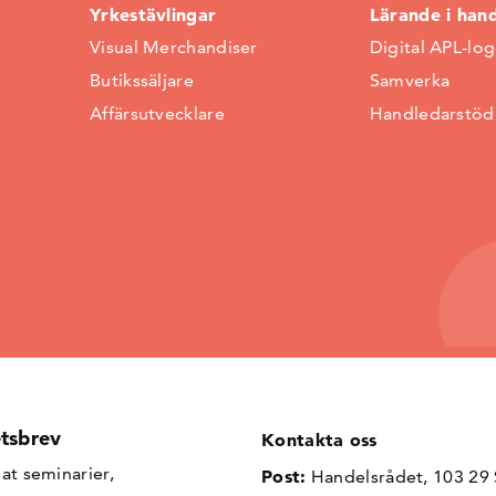
Yrkestävlingar
Lärande i han
Visual Merchandiser
Digital APL-lo
Butikssäljare
Samverka
Affärsutvecklare
Handledarstöd
tsbrev
Kontakta oss
at seminarier,
Post:
Handelsrådet, 103 29