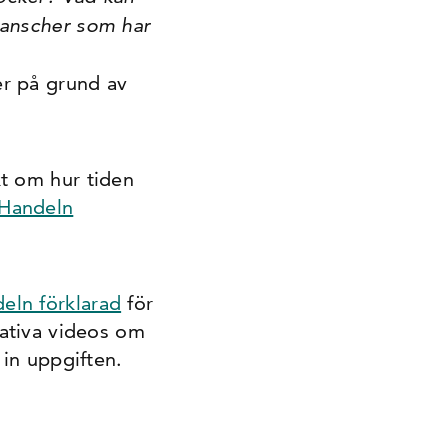
ranscher som har
r på grund av
xt om hur tiden
Handeln
eln förklarad
för
mativa videos om
 in uppgiften.