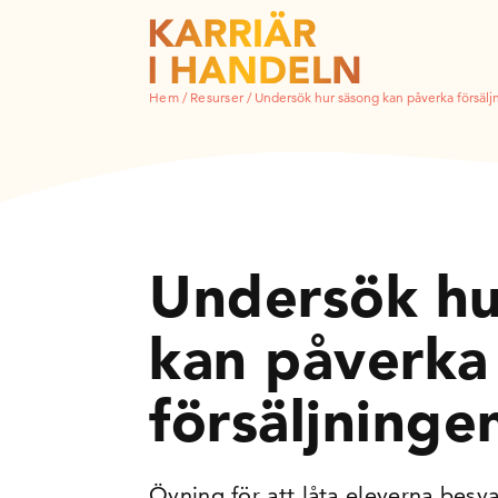
Hem
/
Resurser
/
Undersök hur säsong kan påverka försälj
Undersök hu
kan påverka
försäljninge
Övning för att låta eleverna besv