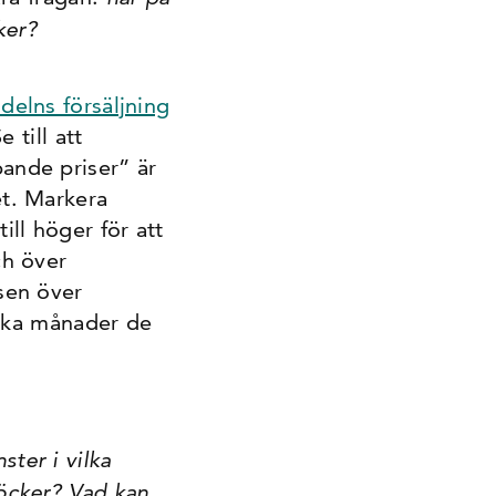
ker?
delns försäljning
 till att
nde priser” är
et. Markera
ll höger för att
ch över
sen över
ilka månader de
ster i vilka
öcker? Vad kan