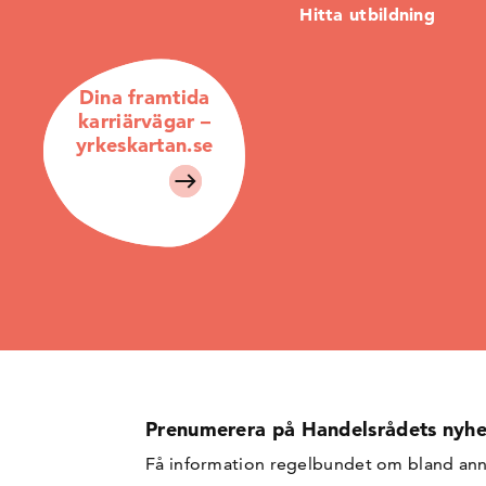
Hitta utbildning
Dina framtida
karriärvägar –
yrkeskartan.se
Prenumerera på Handelsrådets nyhe
Få information regelbundet om bland ann