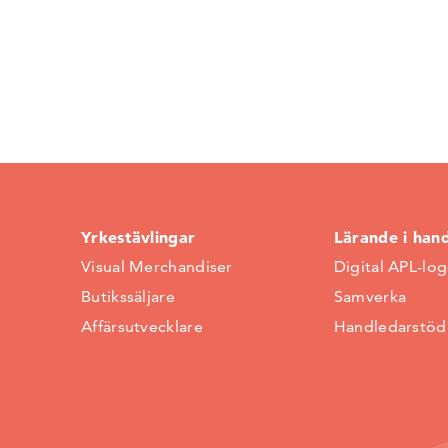
Yrkestävlingar
Lärande i han
Visual Merchandiser
Digital APL-lo
Butikssäljare
Samverka
Affärsutvecklare
Handledarstöd