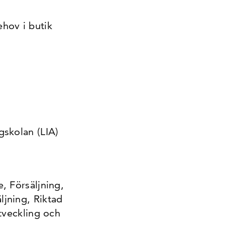
hov i butik
gskolan (LIA)
, Försäljning,
jning, Riktad
utveckling och