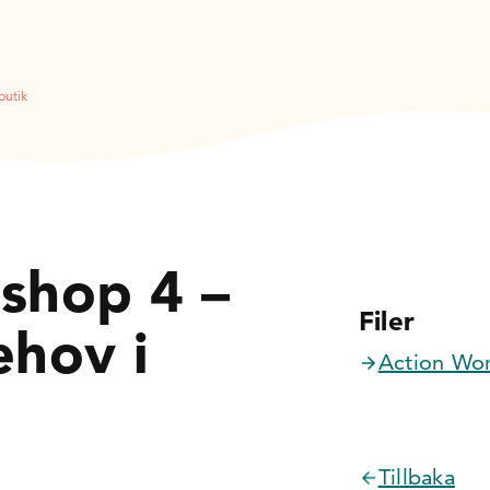
butik
shop 4 –
Filer
ehov i
Action Wor
Tillbaka