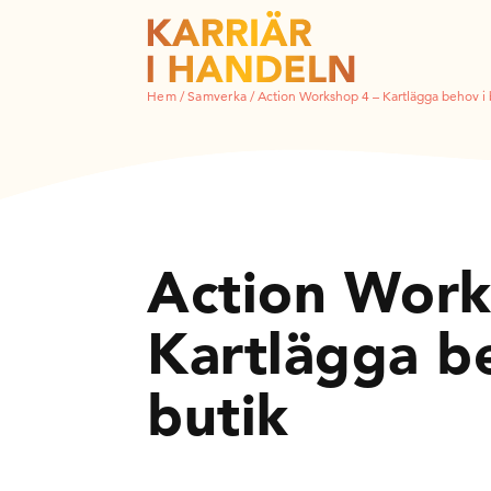
Hem
/
Samverka
/
Action Workshop 4 – Kartlägga behov i 
Action Work
Kartlägga b
butik