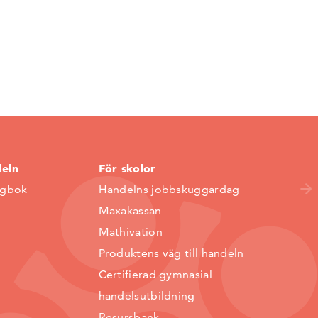
deln
För skolor
ggbok
Handelns jobbskuggardag
Maxakassan
Mathivation
Produktens väg till handeln
Certifierad gymnasial
handelsutbildning
Resursbank