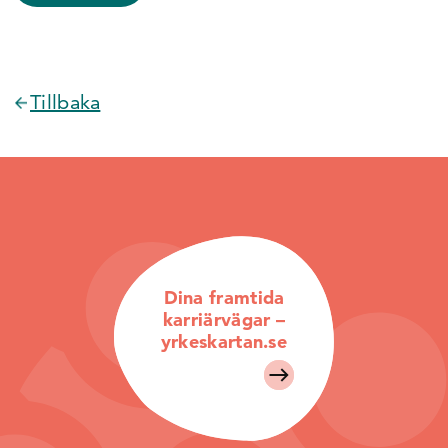
Tillbaka
Dina framtida
karriärvägar –
yrkeskartan.se