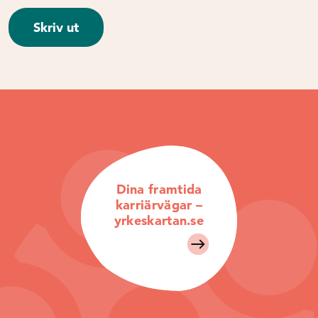
Skriv ut
Dina framtida
karriärvägar –
yrkeskartan.se