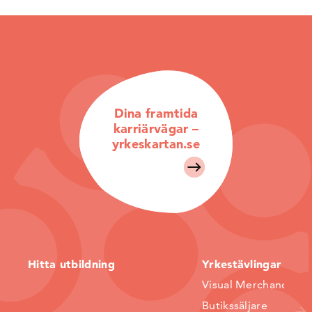
Dina framtida
karriärvägar –
yrkeskartan.se
Hitta utbildning
Yrkestävlingar
Visual Merchandiser
Butikssäljare