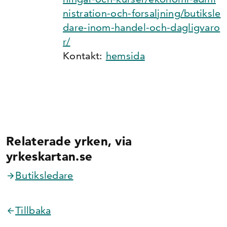
nistration-och-forsaljning/butiksle
dare-inom-handel-och-dagligvaro
r/
Kontakt:
hemsida
Relaterade yrken, via
yrkeskartan.se
Butiks­ledare
Tillbaka