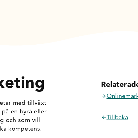
keting
Relaterade
Onlinemar
etar med tillväxt
l på en byrå eller
Tillbaka
ng och som vill
iska kompetens.