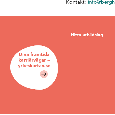
Kontakt:
info@bergh
Hitta utbildning
Dina framtida
karriärvägar –
yrkeskartan.se