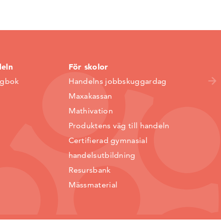
deln
För skolor
ggbok
Handelns jobbskuggardag
Maxakassan
Mathivation
Produktens väg till handeln
Certifierad gymnasial
handelsutbildning
Resursbank
Mässmaterial