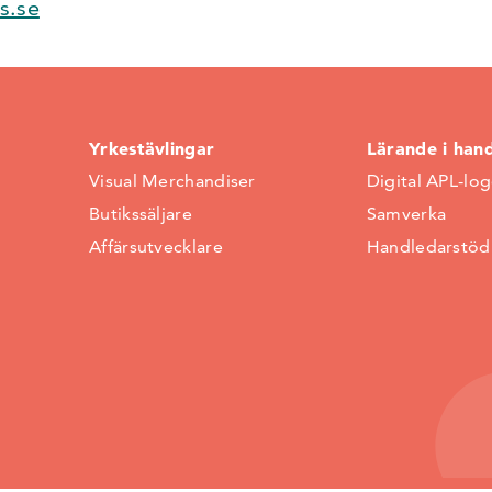
s.se
Yrkestävlingar
Lärande i han
Visual Merchandiser
Digital APL-lo
Butikssäljare
Samverka
Affärsutvecklare
Handledarstöd