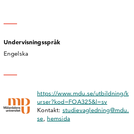
Undervisningsspråk
Engelska
https://www.mdu.se/utbildning/k
urser?kod=FOA325&l=sv
Kontakt:
studievagledning@mdu.
se
,
hemsida