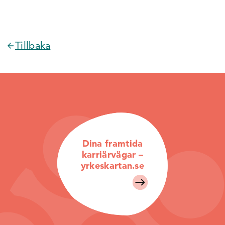
Tillbaka
Dina framtida
karriärvägar –
yrkeskartan.se