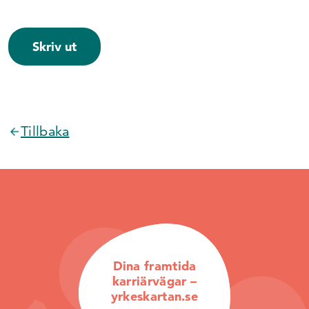
Skriv ut
Tillbaka
Dina framtida
karriärvägar –
yrkeskartan.se