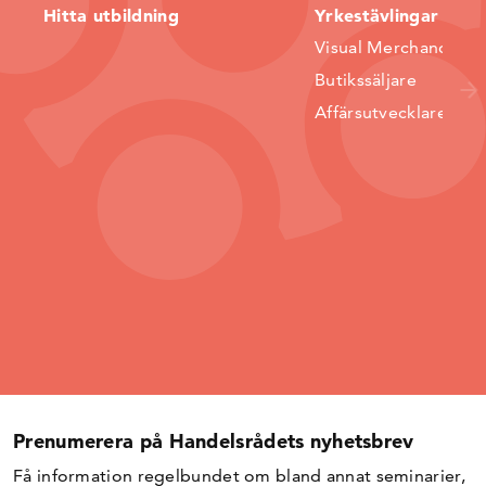
Hitta utbildning
Yrkestävlingar
Visual Merchandiser
Butikssäljare
Affärsutvecklare
Prenumerera på Handelsrådets nyhetsbrev
Få information regelbundet om bland annat seminarier,