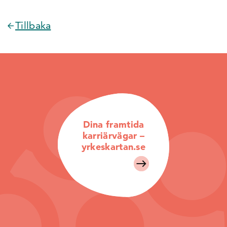
Tillbaka
Dina framtida
karriärvägar –
yrkeskartan.se