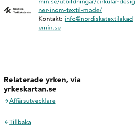
min.se/utbildningar/cirkular-desig
ner-inom-textil-mode/
Kontakt:
info@nordiskatextilakad
emin.se
Relaterade yrken, via
yrkeskartan.se
Affärsutvecklare
Tillbaka