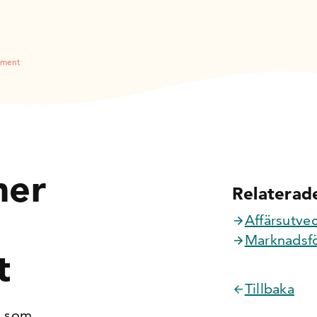
ement
mer
Relaterade
Affärsutvec
Marknadsf
t
Tillbaka
M som