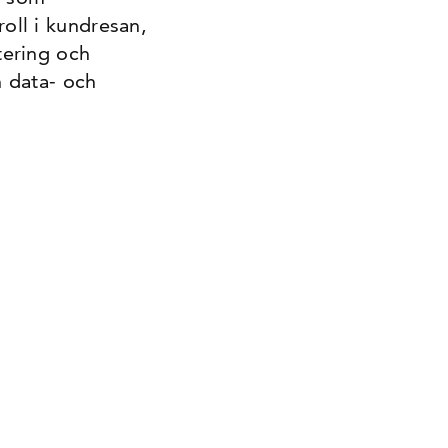
ll i kundresan,
tering och
 data- och