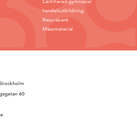
Certifierad gymnasial
handelsutbildning
Resursbank
Mässmaterial
 Stockholm
gsgatan 60
se