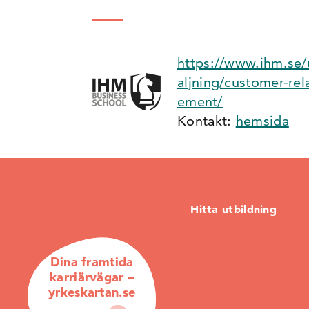
https://www.ihm.se/u
aljning/customer-re
ement/
Kontakt:
hemsida
Hitta utbildning
Dina framtida
karriärvägar –
yrkeskartan.se