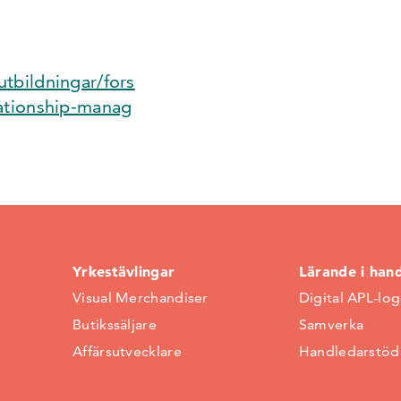
tbildningar/fors
lationship-manag
Yrkestävlingar
Lärande i han
Visual Merchandiser
Digital APL-lo
Butikssäljare
Samverka
Affärsutvecklare
Handledarstöd