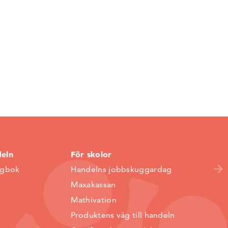
deln
För skolor
ggbok
Handelns jobbskuggardag
Maxakassan
Mathivation
Produktens väg till handeln