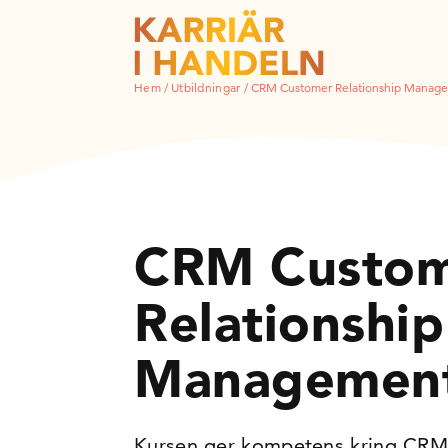
Hem
/
Utbildningar
/
CRM Customer Relationship Manag
CRM Custo
Relationship
Managemen
Kursen ger kompetens kring CR