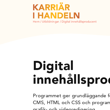
Hem
/
Utbildningar
/
Digital innehållsproducent
Digital
innehållspr
Programmet ger grundläggande fö
CMS, HTML och CSS och programva
grafik- och videoredigering.