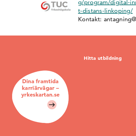
g/program/digital-i
t-distans-linkoping/
Kontakt: antagning
Hitta utbildning
Dina framtida
karriärvägar –
yrkeskartan.se