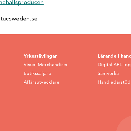
nnehallsproducen
@tucsweden.se
Yrkestävlingar
Lärande i han
Visual Merchandiser
Digital APL-lo
Butikssäljare
Samverka
Affärsutvecklare
Handledarstöd