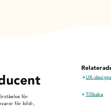
Relaterade
oducent
UX-design
Tillbaka
rståelse för
ror för bild-,