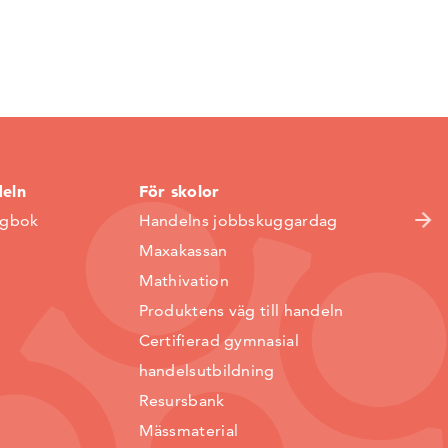
deln
För skolor
ggbok
Handelns jobbskuggardag
Maxakassan
Mathivation
Produktens väg till handeln
Certifierad gymnasial
handelsutbildning
Resursbank
Mässmaterial