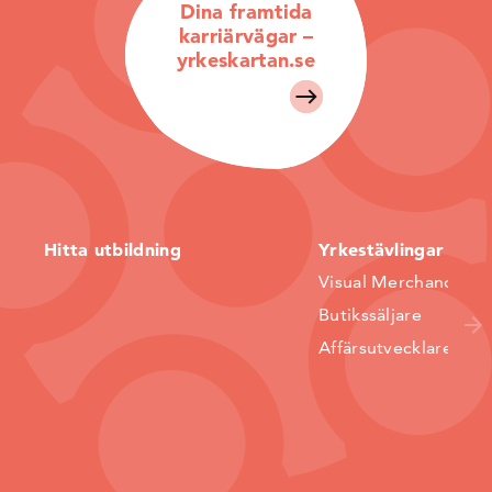
Dina framtida
karriärvägar –
yrkeskartan.se
Hitta utbildning
Yrkestävlingar
Visual Merchandiser
Butikssäljare
Affärsutvecklare