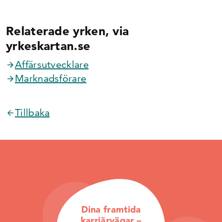
Relaterade yrken, via
yrkeskartan.se
Affärsutvecklare
Marknadsförare
Tillbaka
Dina framtida
karriärvägar –