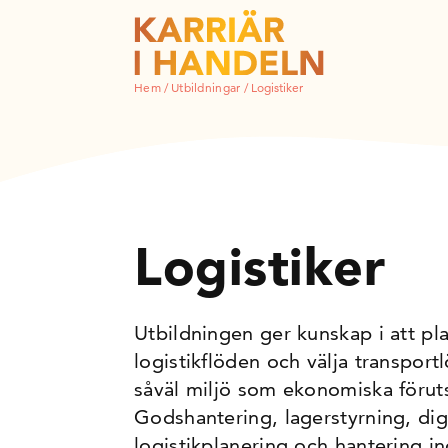
Hem
/
Utbildningar
/
Logistiker
Logistiker
Utbildningen ger kunskap i att pl
logistikflöden och välja transportl
såväl miljö som ekonomiska föruts
Godshantering, lagerstyrning, digi
logistikplanering och hantering in