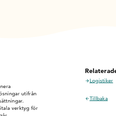
Relaterade
Logistiker
anera
ösningar utifrån
Tillbaka
ättningar.
tala verktyg för
går.