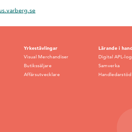
s.varberg.se
Yrkestävlingar
Lärande i han
Visual Merchandiser
Digital APL-lo
Butikssäljare
Samverka
Affärsutvecklare
Handledarstöd