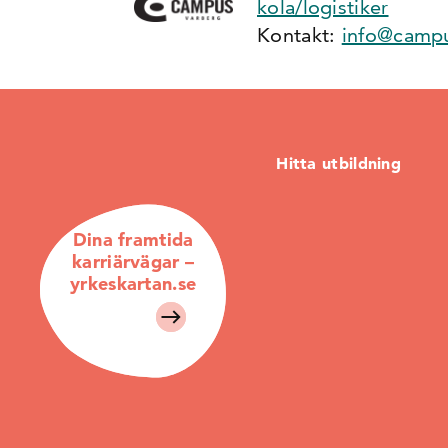
kola/logistiker
Kontakt:
info@campu
Hitta utbildning
Dina framtida
karriärvägar –
yrkeskartan.se