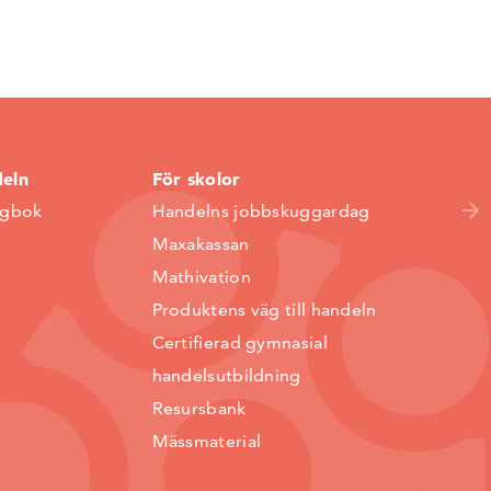
deln
För skolor
ggbok
Handelns jobbskuggardag
Maxakassan
Mathivation
Produktens väg till handeln
Certifierad gymnasial
handelsutbildning
Resursbank
Mässmaterial