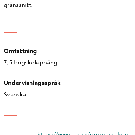
gränssnitt.
Omfattning
7,5 högskolepoäng
Undervisningsspråk
Svenska
https://www.sh.se/program--kurs