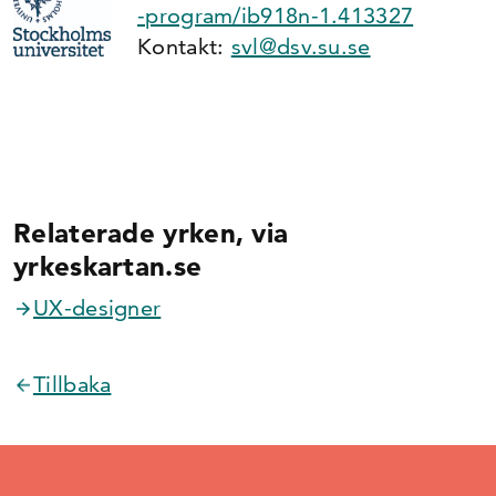
-program/ib918n-1.413327
Kontakt:
svl@dsv.su.se
Relaterade yrken, via
yrkeskartan.se
UX-designer
Tillbaka