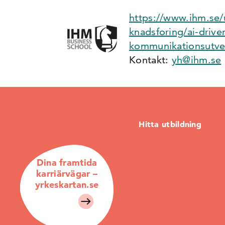
https://www.ihm.se/
knadsforing/ai-driv
kommunikationsutve
Kontakt:
yh@ihm.se
Hitta utbildning
Dina framtida
karriärvägar –
yrkeskartan.se