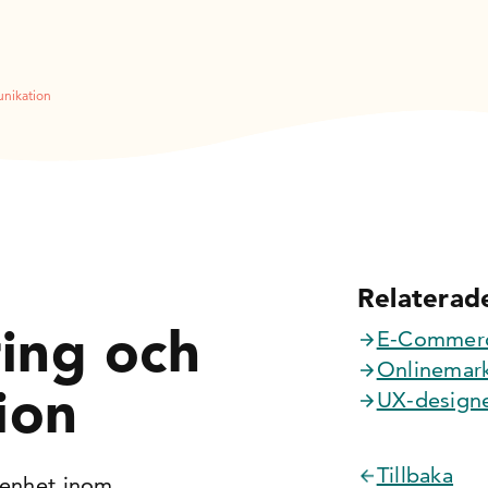
unikation
Relaterade
ing och
E-Commer
Onlinemar
ion
UX-design
Tillbaka
arenhet inom