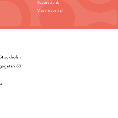
Resursbank
Mässmaterial
 Stockholm
gsgatan 60
se