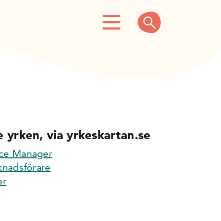
 yrken, via yrkeskartan.se
ce Manager
knadsförare
er