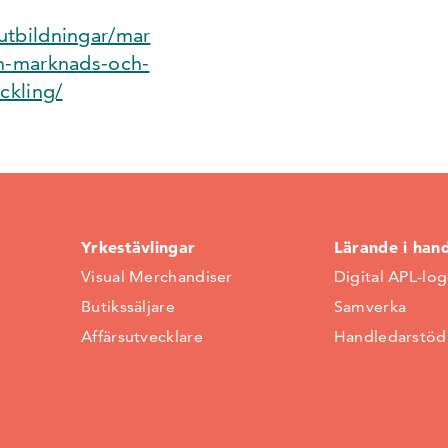
utbildningar/mar
en-marknads-och-
ckling/
Yrkestävlingar
Lärande i han
Visual Merchandiser
Digital APL-lo
Butikssäljare
Samverka
Affärsutvecklare
Handledarstöd