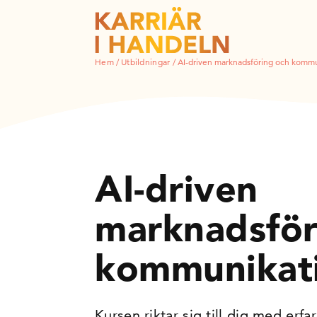
Hem
/
Utbildningar
/
AI-driven marknadsföring och komm
AI-driven
marknadsför
kommunikat
Kursen riktar sig till dig med erf