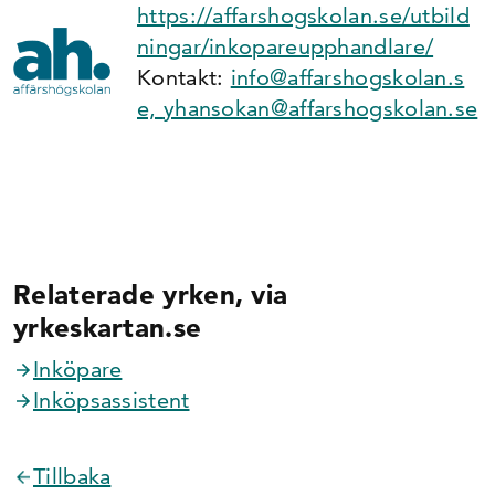
https://affarshogskolan.se/utbild
ningar/inkopareupphandlare/
Kontakt:
info@affarshogskolan.s
e,
yhansokan@affarshogskolan.se
Relaterade yrken, via
yrkeskartan.se
Inköpare
Inköpsassistent
Tillbaka