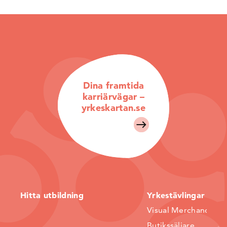
Dina framtida
karriärvägar –
yrkeskartan.se
Hitta utbildning
Yrkestävlingar
Visual Merchandiser
Butikssäljare